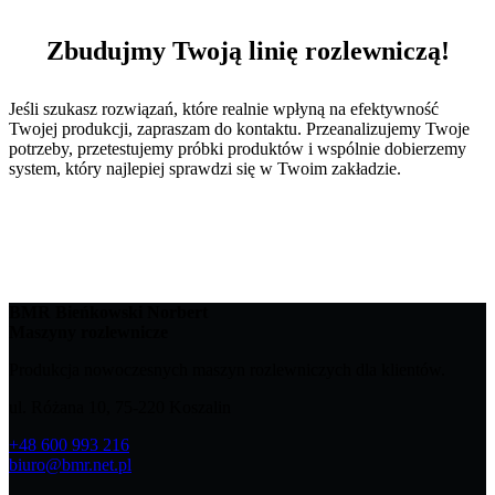
Zbudujmy Twoją linię rozlewniczą!
Jeśli szukasz rozwiązań, które realnie wpłyną na efektywność
Twojej produkcji, zapraszam do kontaktu. Przeanalizujemy Twoje
potrzeby, przetestujemy próbki produktów i wspólnie dobierzemy
system, który najlepiej sprawdzi się w Twoim zakładzie.
BMR Bieńkowski Norbert
Maszyny rozlewnicze
Produkcja nowoczesnych maszyn rozlewniczych dla klientów.
ul. Różana 10, 75-220 Koszalin
+48 600 993 216
biuro@bmr.net.pl