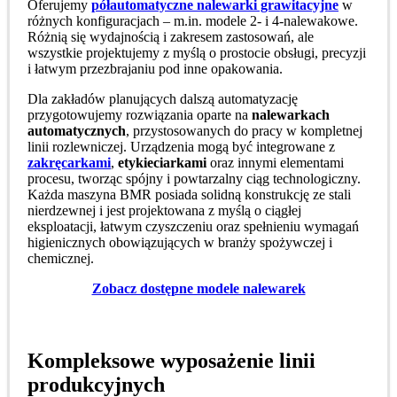
Oferujemy
półautomatyczne nalewarki grawitacyjne
w
różnych konfiguracjach – m.in. modele 2- i 4-nalewakowe.
Różnią się wydajnością i zakresem zastosowań, ale
wszystkie projektujemy z myślą o prostocie obsługi, precyzji
i łatwym przezbrajaniu pod inne opakowania.
Dla zakładów planujących dalszą automatyzację
przygotowujemy rozwiązania oparte na
nalewarkach
automatycznych
, przystosowanych do pracy w kompletnej
linii rozlewniczej. Urządzenia mogą być integrowane z
zakręcarkami
,
etykieciarkami
oraz innymi elementami
procesu, tworząc spójny i powtarzalny ciąg technologiczny.
Każda maszyna BMR posiada solidną konstrukcję ze stali
nierdzewnej i jest projektowana z myślą o ciągłej
eksploatacji, łatwym czyszczeniu oraz spełnieniu wymagań
higienicznych obowiązujących w branży spożywczej i
chemicznej.
Zobacz dostępne modele nalewarek
Kompleksowe wyposażenie linii
produkcyjnych