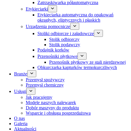
Zatrzaskiwarka półautomatyczna
Etykieciarki
Etykieciarka automatyczna do opakowań
okrągłych, eliptycznych i płaskich
Urządzenia pomocnicze
Stoliki odbiorcze i załadowcze
Stolik odbiorczy
Stolik podawczy
Podajnik korków
Przenośniki płytkowe
Przenośnik płytkowy ze stali nierdzewnej
Obkurczarka kapturków termokurczliwych
Branże
Przemysł spożywczy
Przemysł chemiczny
Usługi
Jak pracujemy
Modele naszych nalewarek
Dobór maszyny do produktu
Wsparcie i obsługa posprzedażowa
O nas
Galeria
Aktualności