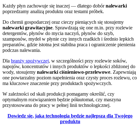
Każdy płyn zachowuje się inaczej — dlatego dobór
nalewarki
poprzedzamy analizą produktu oraz testami próbek.
Do chemii gospodarczej oraz cieczy pieniących się stosujemy
nalewarki grawitacyjne
. Sprawdzają się one m.in. przy rozlewie
detergentów, płynów do mycia naczyń, płynów do szyb,
szamponów, mydeł w płynie czy innych rzadkich i średnio lepkich
preparatów, gdzie istotna jest stabilna praca i ograniczenie pienienia
podczas nalewania.
Dla
branży spożywczej
, w szczególności przy rozlewie soków,
napojów, koncentratów i innych produktów o lepkości zbliżonej do
wody, stosujemy
nalewarki ciśnieniowo-przelewowe
. Zapewniają
one powtarzalny poziom napełnienia oraz czysty proces rozlewu, co
ma kluczowe znaczenie przy produktach spożywczych.
W zależności od skali produkcji pomagamy określić, czy
optymalnym rozwiązaniem będzie półautomat, czy maszyna
przystosowana do pracy w pełnej linii technologicznej.
Dowiedz się, jaka technologia będzie najlepsza dla Twojego
produktu