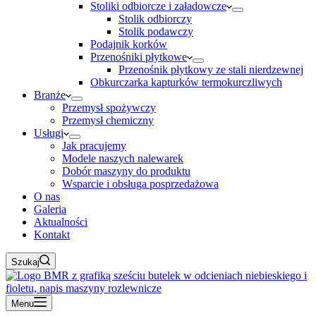
Stoliki odbiorcze i załadowcze
Stolik odbiorczy
Stolik podawczy
Podajnik korków
Przenośniki płytkowe
Przenośnik płytkowy ze stali nierdzewnej
Obkurczarka kapturków termokurczliwych
Branże
Przemysł spożywczy
Przemysł chemiczny
Usługi
Jak pracujemy
Modele naszych nalewarek
Dobór maszyny do produktu
Wsparcie i obsługa posprzedażowa
O nas
Galeria
Aktualności
Kontakt
Szukaj
Menu