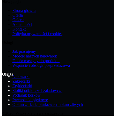
Nawigacja
Strona główna
Oferta
Galeria
Aktualności
Kontakt
Polityka prywatności i cookies
Usługi
Jak pracujemy
Modele naszych nalewarek
Dobór maszyny do produktu
Wsparcie i obsługa posprzedażowa
Oferta
Nalewarki
Zakręcarki
Etykieciarki
Stoliki odbiorcze i załadowcze
Podajnik korków
Przenośniki płytkowe
Obkurczarka kapturków termokurczliwych
©2026. Wszystkie prawa zastrzeżone.