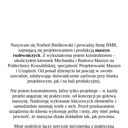
Producent maszyn
rozlewniczych z Koszalina
Nazywam się Norbert Bieńkowski i prowadzę firmę BMR,
zajmującą się projektowaniem i produkcją
maszyn
rozlewniczych
. Z wykształcenia jestem konstruktorem –
ukończyłem kierunek Mechanika i Budowa Maszyn na
Politechnice Koszalińskiej, specjalność Projektowanie Maszyn
i Urządzeń. Od ponad dziesięciu lat pracuję w swoim
zawodzie, zdobywając doświadczenie zarówno przy biurku
projektowym, jak i na hali produkcyjnej.
Nie jestem konstruktorem, który tylko projektuje – w każdy
projekt angażuję się praktycznie, od koncepcji po gotową
maszynę. Nadzoruję wykonanie kluczowych elementów i
samodzielnie montuję wiele z nich. Przed przekazaniem
urządzenia do klienta wykonuję próby i testy, aby mieć pełną
pewność, że maszyna działa dokładnie tak, jak powinna.
Moje podejście łączy precyzję inżynierską z praktyczną